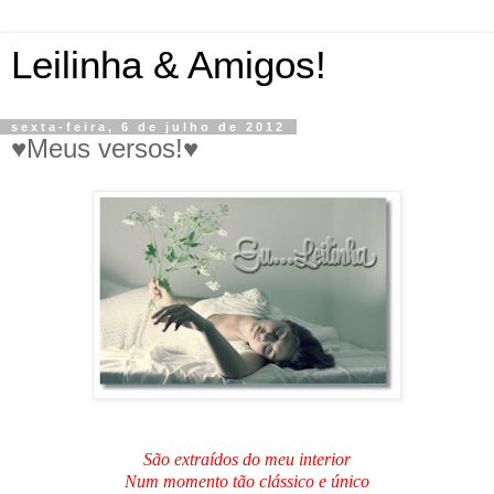
Leilinha & Amigos!
sexta-feira, 6 de julho de 2012
♥Meus versos!♥
São extraídos do meu interior
Num momento tão clássico e único